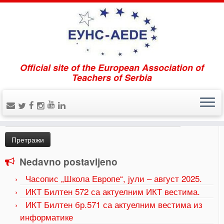
Official site of the European Association of
Home
»
Uncategorized
»
Ерасмус пројекат „Чист
Teachers of Serbia
Дунав чисто Црно море“
Pretraži
Претрага
за:
Nedavno postavljeno
Часопис „Школа Европе“, јули – август 2025.
ИКТ Билтен 572 са актуелним ИКТ вестима.
ИКТ Билтен бр.571 са актуелним вестима из
информатике