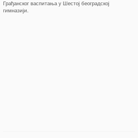
Грађанског васпитања у Шестој београдској
гимназији.
0
Shares