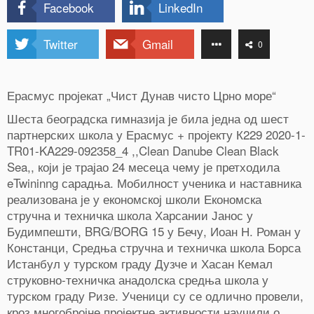
Facebook
LinkedIn
Twitter
Gmail
0
Ерасмус пројекат „Чист Дунав чисто Црно море“
Шеста београдска гимназија је била једна од шест
партнерских школа у Ерасмус + пројекту К229 2020-1-
TR01-KA229-092358_4 ,,Clean Danube Clean Black
Sea,, који је трајао 24 месеца чему је претходила
eTwininng сарадња. Мобилност ученика и наставника
реализована је у економској школи Економска
стручна и техничка школа Харсании Јанос у
Будимпешти, BRG/BORG 15 у Бечу, Иоан Н. Роман у
Констанци, Средња стручна и техничка школа Борса
Истанбул у турском граду Дузче и Хасан Кемал
струковно-техничка анадолска средња школа у
турском граду Ризе. Ученици су се одлично провели,
кроз многобројне пројектне активности научили о