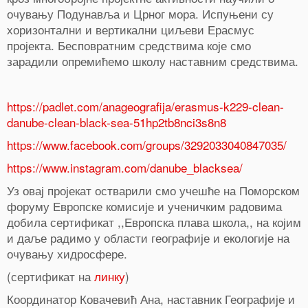
очувању Подунавља и Црног мора. Испуњени су
хоризонтални и вертикални циљеви Ерасмус
пројекта. Бесповратним средствима које смо
зарадили опремићемо школу наставним средствима.
https://padlet.com/anageografija/erasmus-k229-clean-
danube-clean-black-sea-51hp2tb8nci3s8n8
https://www.facebook.com/groups/3292033040847035/
https://www.instagram.com/danube_blacksea/
Уз овај пројекат остварили смо учешће на Поморском
форуму Европске комисије и ученичким радовима
добила сертификат ,,Европска плава школа,, на којим
и даље радимо у области географије и екологије на
очувању хидросфере.
(сертификат на
линку
)
Координатор Ковачевић Ана, наставник Географије и