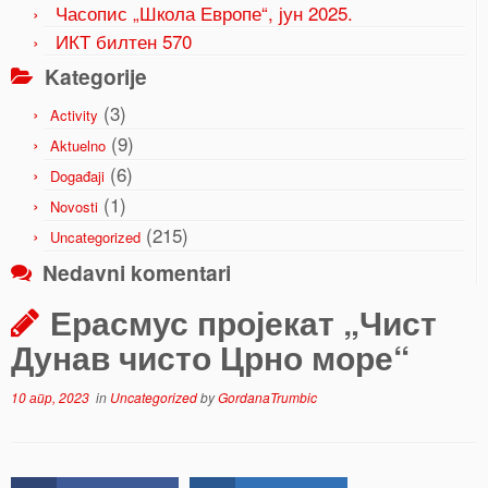
Часопис „Школа Европе“, јун 2025.
ИКТ билтен 570
Kategorije
(3)
Activity
(9)
Aktuelno
(6)
Događaji
(1)
Novosti
(215)
Uncategorized
Nedavni komentari
Ерасмус пројекат „Чист
Дунав чисто Црно море“
10 апр, 2023
in
Uncategorized
by
GordanaTrumbic