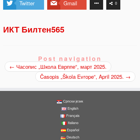
Twitter
Gmail
0
ИКТ Билтен565
Post navigation
←
Часопис „Школа Еврппе“, март 2025.
Časopis „Škola Evrope“, April 2025.
→
Српски језик
English
Français
Italiano
Español
Deutsch
0