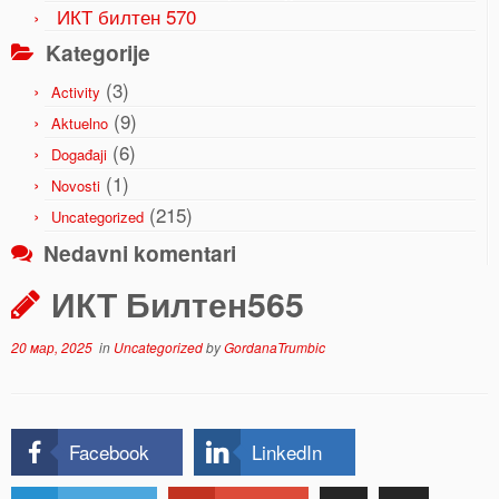
ИКТ билтен 570
Kategorije
(3)
Activity
(9)
Aktuelno
(6)
Događaji
(1)
Novosti
(215)
Uncategorized
Nedavni komentari
ИКТ Билтен565
20 мар, 2025
in
Uncategorized
by
GordanaTrumbic
Facebook
LinkedIn