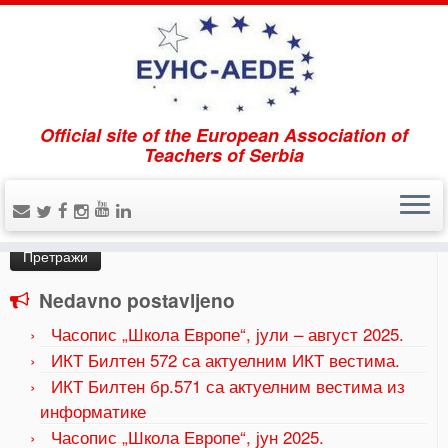
Official site of the European Association of
Home
»
Uncategorized
»
ИКТ Билтен565
Teachers of Serbia
Pretraži
Претрага
за:
Nedavno postavljeno
Часопис „Школа Европе“, јули – август 2025.
ИКТ Билтен 572 са актуелним ИКТ вестима.
ИКТ Билтен бр.571 са актуелним вестима из
информатике
Часопис „Школа Европе“, јун 2025.