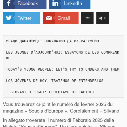
Facebook
LinkedIn
Twitter
Gmail
0
МЛАДИ ДАНАШЊИЦЕ: ПОКУШАЈМО ДА ИХ РАЗУМЕМО

LES JEUNES D’AUJOURD’HUI: ESSAYONS DE LES COMPREND
RE

TODAY’S YOUNG PEOPLE: LET’S TRY TO UNDERSTAND THEM

LOS JÓVENES DE HOY: TRATEMOS DE ENTENDERLOS

I GIOVANI DI OGGI: CERCHIAMO DI CAPIRLI
Vous trouverez ci-joint le numéro de février 2025 du
magazine « Scuola d’Europa ». Cordialement – Silvano
In allegato troverete il numero di Febbraio 2025 della
Rivista “Scuola d’Europa”. Un Caro saluto – Silvano