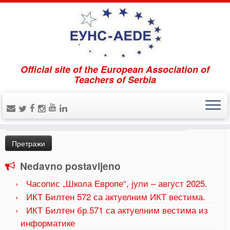
Official site of the European Association of
Home
»
Uncategorized
»
Časopis „Škola Evrope“,
Teachers of Serbia
februar 2025.
Pretraži
Претрага
за:
Nedavno postavljeno
Часопис „Школа Европе“, јули – август 2025.
ИКТ Билтен 572 са актуелним ИКТ вестима.
ИКТ Билтен бр.571 са актуелним вестима из
информатике