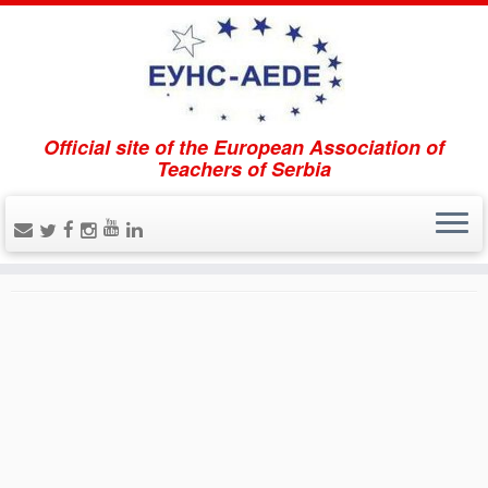
Official site of the European Association of
Accueil
»
AR4STE(A)M Brochure
»
прати
Teachers of Serbia
прати
Publié
20.05.2020.
aux dimensions
395 × 175
dans
AR4STE(A)M Brochure
.