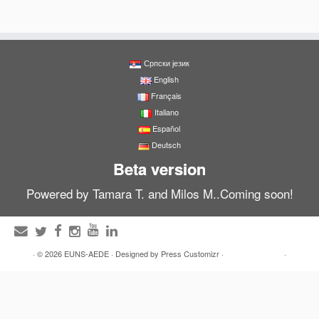
Српски језик
English
Français
Italiano
Español
Deutsch
Beta version
Powered by Tamara T. and Milos M..Coming soon!
·
© 2026
EUNS-AEDE
·
Designed by
Press Customizr
·
·