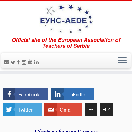
Official site of the European Association of
Accueil
»
Uncategorised
»
L’enseignement à distance
Teachers of Serbia
L’enseignement à distance
22 Mai, 2020
dans
Uncategorised
par
GordanaTrumbic
Facebook
LinkedIn
Twitter
Gmail
0
L’école en ligne en Europe :