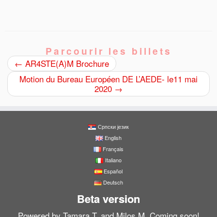
Parcourir les billets
←
AR4STE(A)M Brochure
Motion du Bureau Européen DE L’AEDE- le11 mai
2020
→
Српски језик
English
Français
Italiano
Español
Deutsch
Beta version
Powered by Tamara T. and Milos M..Coming soon!