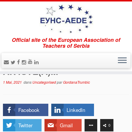
Official site of the European Association of
Accueil
»
Uncategorised
»
Projet Erasmus Plus
Teachers of Serbia
AR4STE(A)M
Projet Erasmus Plus
AR4STE(A)M
1 Mai, 2021
dans
Uncategorised
par
GordanaTrumbic
Facebook
LinkedIn
Twitter
Gmail
0