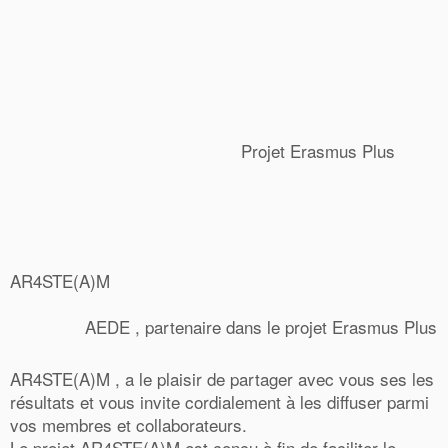
Projet Erasmus Plus
AR4STE(A)M
AEDE , partenaire dans le projet Erasmus Plus
0
AR4STE(A)M , a le plaisir de partager avec vous ses les
Shares
résultats et vous invite cordialement à les diffuser parmi
vos membres et collaborateurs.
Le projet AR4STE(A)M est conçu à fin de faciliter le