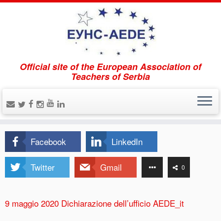
Official site of the European Association of
Pagina iniziale
»
Attività
Teachers of Serbia
Attività
Facebook
LinkedIn
Twitter
Gmail
0
0
Shares
9 maggio 2020 Dichiarazione dell’ufficio AEDE_it