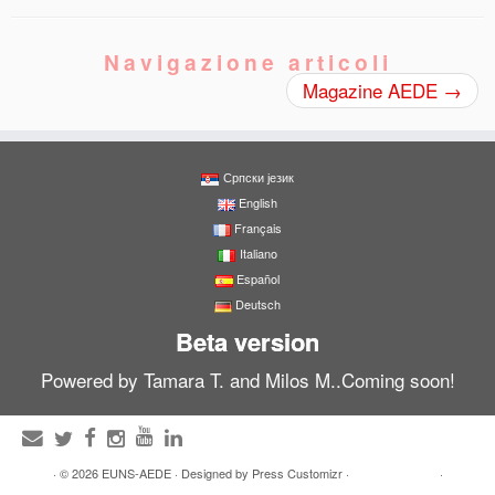
Navigazione articoli
Magazine AEDE
→
Српски језик
English
Français
Italiano
Español
Deutsch
Beta version
Powered by Tamara T. and Milos M..Coming soon!
·
© 2026
EUNS-AEDE
·
Designed by
Press Customizr
·
·