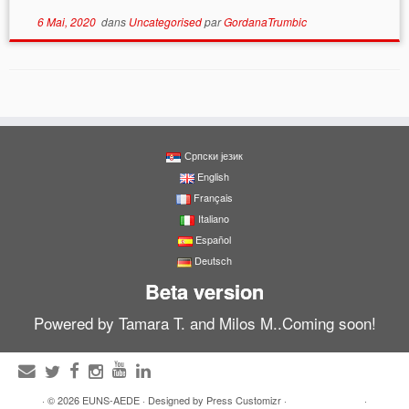
6 Mai, 2020
dans
Uncategorised
par
GordanaTrumbic
Српски језик
English
Français
Italiano
Español
Deutsch
Beta version
Powered by Tamara T. and Milos M..Coming soon!
·
© 2026
EUNS-AEDE
·
Designed by
Press Customizr
·
·