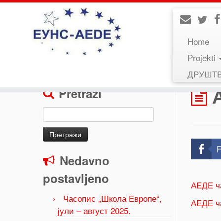
Home
Projekti
Home
»
АЕДЕ часопис
ДРУШТ
Pretraži
Претрага
за:
F
Nedavno
postavljeno
АЕДЕ ч
Часопис „Школа Европе“,
АЕДЕ ч
јули – август 2025.