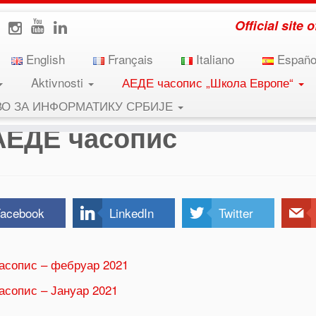
Official site
English
Français
Italiano
Españo
Aktivnosti
АЕДЕ часопис „Школа Европе“
ВО ЗА ИНФОРМАТИКУ СРБИЈЕ
АЕДЕ часопис
acebook
LinkedIn
Twitter
асопис – фебруар 2021
асопис – Јануар 2021