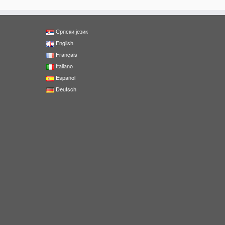
Српски језик
English
Français
Italiano
Español
Deutsch
0
Shares