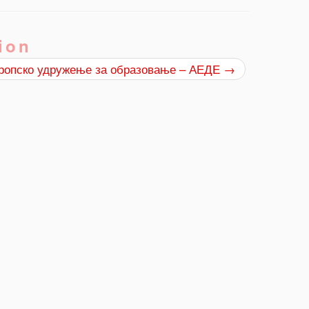
ion
вропско удружење за образовање – АЕДЕ
→