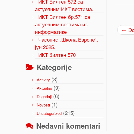
ИКТ Билтен 572 са
актуелним ИКТ вестима.
ИКТ Билтен бр.571 са
актуелним вестима из
←
Do
информатике
Часопис „Школа Европе“,
јун 2025.
ИКТ билтен 570
Kategorije
(3)
Activity
(9)
Aktuelno
(6)
Događaji
(1)
Novosti
(215)
Uncategorized
Nedavni komentari