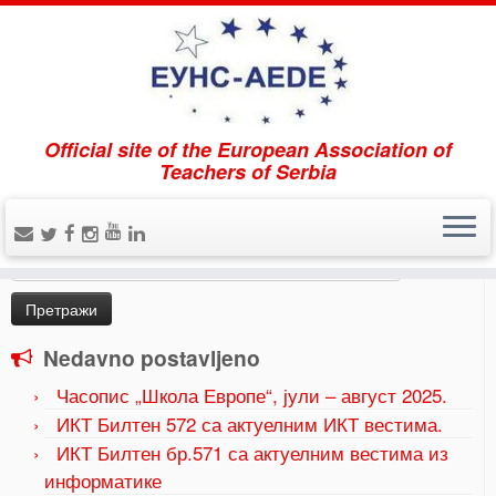
Official site of the European Association of
Home
»
Uncategorized
»
Интернационализација
Teachers of Serbia
средњих школа
Pretraži
Претрага
за:
Nedavno postavljeno
Часопис „Школа Европе“, јули – август 2025.
ИКТ Билтен 572 са актуелним ИКТ вестима.
ИКТ Билтен бр.571 са актуелним вестима из
информатике