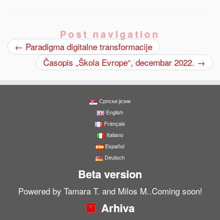
Post navigation
←
Paradigma digitalne transformacije
Časopis „Škola Evrope“, decembar 2022.
→
0
Shares
Српски језик
English
Français
Italiano
Español
Deutsch
Beta version
Powered by Tamara T. and Milos M..Coming soon!
Arhiva