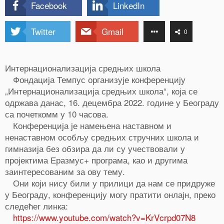
Facebook
LinkedIn
Twitter
Gmail
0
Интернационализација средњих школа
Фондација Темпус организује конференцију
„Интернационализација средњих школа“, која се
одржава данас, 16. децембра 2022. године у Београду
са почеткомм у 10 часова.
Конференција је намењена наставном и
ненаставном особљу средњих стручних школа и
гимназија без обзира да ли су учествовали у
пројектима Еразмус+ програма, као и другима
заинтересованим за ову тему.
Они који нису били у прилици да нам се придруже
у Београду, конференцију могу пратити онлајн, преко
следећег линка:
https://www.youtube.com/watch?v=KrVcrpd07N8