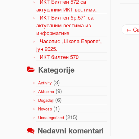
ИКТ Билтен 572 са
актуелним ИКТ вестима.
ИКТ Билтен бр.571 са
актуелним вестима из
←
Ča
информатике
Часопис „Школа Европе“,
јун 2025.
ИКТ билтен 570
Kategorije
(3)
Activity
(9)
Aktuelno
(6)
Događaji
(1)
Novosti
(215)
Uncategorized
Nedavni komentari