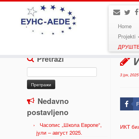
Home
Projekti
Home
»
Uncategorized
»
ИКТ билтен 570
ДРУШТ
Pretraži
Претрага
3 јун, 2025
за:
Nedavno
F
postavljeno
Часопис „Школа Европе“,
ИКТ би
јули – август 2025.