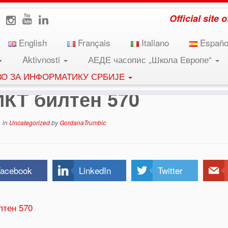
Official site
English
Français
Italiano
Españo
Aktivnosti
АЕДЕ часопис „Школа Европе“
ВО ЗА ИНФОРМАТИКУ СРБИЈЕ
ИКТ билтен 570
in
Uncategorized
by
GordanaTrumbic
acebook
LinkedIn
Twitter
лтен 570