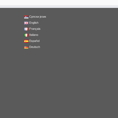
Српски језик
English
Français
Italiano
Español
Deutsch
0
Shares