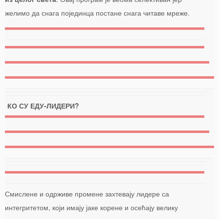
желимо да снага појединца постане снага читаве мреже.
КО СУ ЕДУ-ЛИДЕРИ?
Смислене и одрживе промене захтевају лидере са
интегритетом, који имају јаке корене и осећају велику