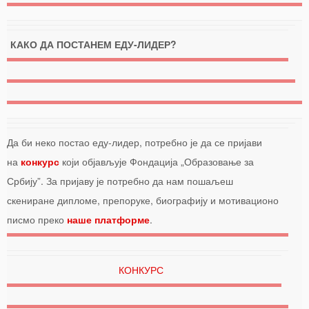
КАКО ДА ПОСТАНЕМ ЕДУ-ЛИДЕР?
Да би неко постао еду-лидер, потребно је да се пријави
на
конкурс
који објављује Фондација „Образовање за
Србију”. За пријаву је потребно да нам пошаљеш
скениране дипломе, препоруке, биографију и мотивационо
писмо преко
наше платформе
.
КОНКУРС