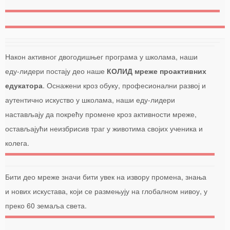
Након активног двогодишњег програма у школама, наши
еду-лидери постају део наше
КОЛИД мреже проактивних
едукатора
. Оснажени кроз обуку, професионални развој и
аутентично искуство у школама, наши еду-лидери
настављају да покрећу промене кроз активности мреже,
остављајући неизбрисив траг у животима својих ученика и
колега.
Бити део мреже значи бити увек на извору промена, знања
и нових искустава, који се размењују на глобалном нивоу, у
преко 60 земаља света.