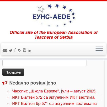
Official site of the European Association of
Home
»
Uncategorized
»
Kонкурс који објављује
Teachers of Serbia
Фондација „Образовање за Србију”: КАКО ДА
ПОСТАНЕМ ЕДУ-ЛИДЕР?
Pretraži
Претрага
за:
Nedavno postavljeno
Часопис „Школа Европе“, јули – август 2025.
ИКТ Билтен 572 са актуелним ИКТ вестима.
ИКТ Билтен бр.571 са актуелним вестима из