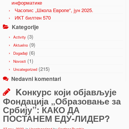
информатике
Часопис „Школа Европе“, јун 2025.
ИКТ билтен 570
Kategorije
(3)
Activity
(9)
Aktuelno
(6)
Događaji
(1)
Novosti
(215)
Uncategorized
Nedavni komentari
Kонкурс који објављује
Фондација „Образовање за
Србију”: КАКО ДА
ПОСТАНЕМ ЕДУ-ЛИДЕР?
27 дец, 2022
in
Uncategorized
by
GordanaTrumbic