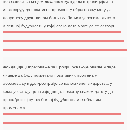
повезаност са својом локалном културом и традицијом, а
ипак верују да позитивне промене у образовању могу да
допринесу друштвеном бољитку, бољим условима живота
и лепшој будућности у којој свако дете може да се оствари.
Фондација „Образовање за Србију” оснажује овакве младе
лидере да буду покретачи позитивних промена у
образовању и да, кроз грађење колективног лидерства, у
коме учествују цела заједница, помогну сваком детету да
пронађе свој пут ка бољој будућности и глобалним
променама.