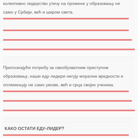
колективно лидерство утичу на промене у образовању не
само у Србији, већ и широм света.
Препознајући потребу за свеобухватним приступом
образовању, наши еду-лидери негују моралне вредности и
оплемењују не само умове, већ и срца својих ученика.
КАКО ОСТАТИ ЕДУ-ЛИДЕР?