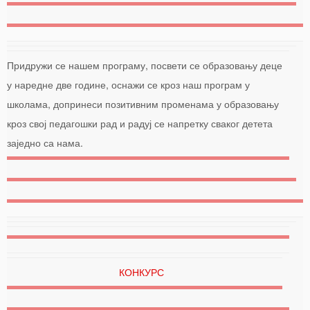
Придружи се нашем програму, посвети се образовању деце
у наредне две године, оснажи се кроз наш програм у
школама, допринеси позитивним променама у образовању
кроз свој педагошки рад и радуј се напретку сваког детета
заједно са нама.
КОНКУРС