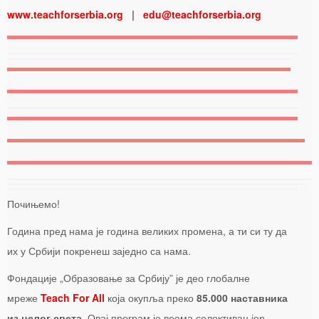
www.teachforserbia.org
|
edu@teachforserbia.org
Почињемо!
Година пред нама је година великих промена, а ти си ту да
их у Србији покренеш заједно са нама.
Фондације „Образовање за Србију” је део глобалне
мреже
Teach For All
која окупља преко
85.000 наставника
из целог света
. Овај програм је веома селективан јер