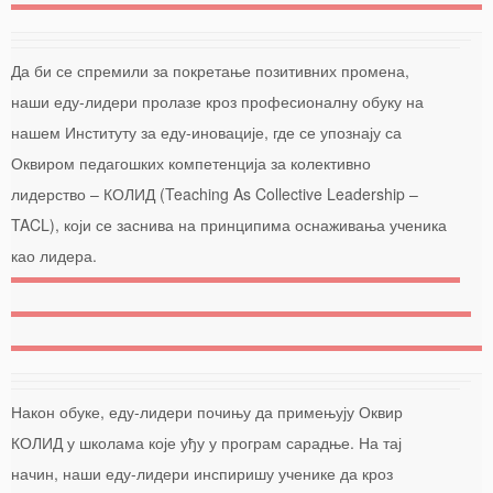
Да би се спремили за покретање позитивних промена,
0
наши еду-лидери пролазе кроз професионалну обуку на
Shares
нашем Институту за еду-иновације, где се упознају са
Оквиром педагошких компетенција за колективно
лидерство – КОЛИД (Teaching As Collective Leadership –
TACL), који се заснива на принципима оснаживања ученика
као лидера.
Након обуке, еду-лидери почињу да примењују Оквир
КОЛИД у школама које уђу у програм сарадње. На тај
начин, наши еду-лидери инспиришу ученике да кроз