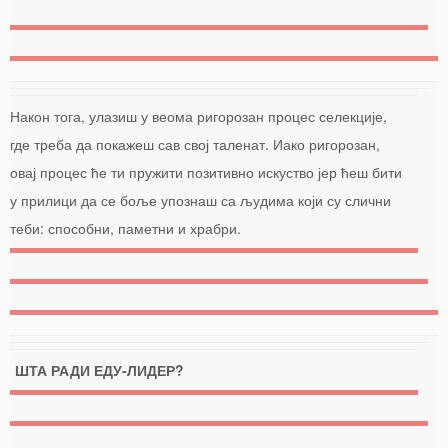
Након тога, улазиш у веома ригорозан процес селекције,
где треба да покажеш сав свој таленат. Иако ригорозан,
овај процес ће ти пружити позитивно искуство јер ћеш бити
у прилици да се боље упознаш са људима који су слични
теби: способни, паметни и храбри.
ШТА РАДИ ЕДУ-ЛИДЕР?