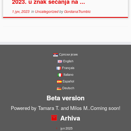
2023. u znak sećanja na ...
1 јун, 2023
in
Uncategorized
by
GordanaTrumbic
Српски језик
English
Français
Italiano
Español
Deutsch
Beta version
Powered by Tamara T. and Milos M..Coming soon!
Arhiva
јул 2025