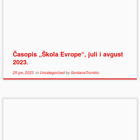
Časopis „Škola Evrope“, juli i avgust
2023.
25 јун, 2023
in
Uncategorized
by
GordanaTrumbic