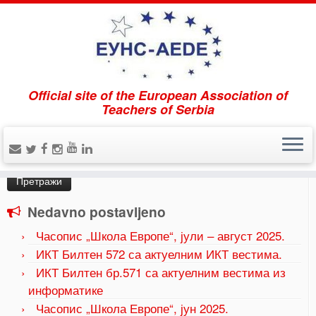
Official site of the European Association of
Home
»
2023
»
јун
Teachers of Serbia
Pretraži
Претрага
за:
Nedavno postavljeno
Часопис „Школа Европе“, јули – август 2025.
ИКТ Билтен 572 са актуелним ИКТ вестима.
ИКТ Билтен бр.571 са актуелним вестима из
информатике
Часопис „Школа Европе“, јун 2025.