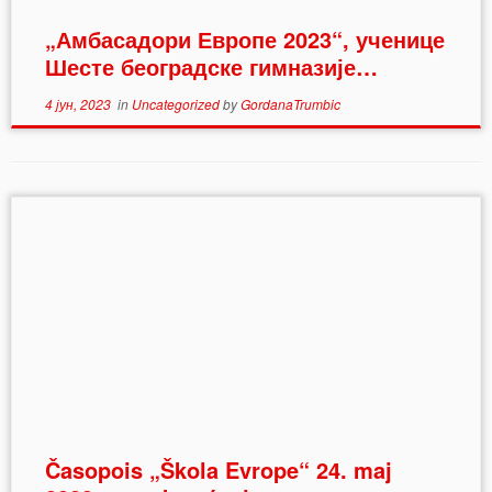
„Амбасадори Европе 2023“, ученице
Шесте београдске гимназије…
4 јун, 2023
in
Uncategorized
by
GordanaTrumbic
Časopois „Škola Evrope“ 24. maj