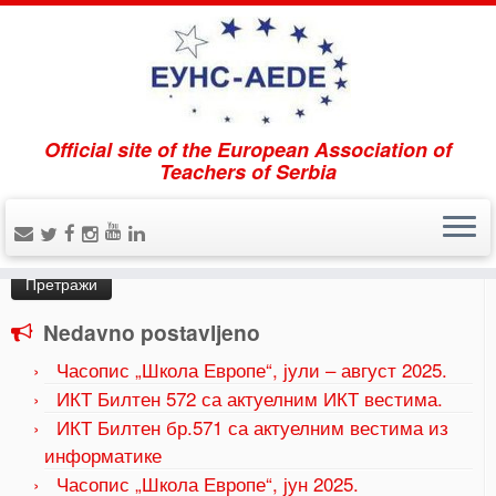
Official site of the European Association of
Home
»
Uncategorized
»
Humanizacija nastave jezika
Teachers of Serbia
Pretraži
Претрага
за:
Nedavno postavljeno
Часопис „Школа Европе“, јули – август 2025.
ИКТ Билтен 572 са актуелним ИКТ вестима.
ИКТ Билтен бр.571 са актуелним вестима из
информатике
Часопис „Школа Европе“, јун 2025.