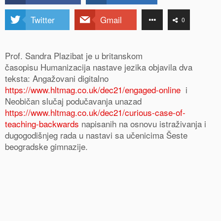
Twitter
Gmail
0
Prof. Sandra Plazibat je u britanskom
časopisu Humanizacija nastave jezika objavila dva
teksta: Angažovani digitalno
https://www.hltmag.co.uk/dec21/engaged-online
i
Neobičan slučaj podučavanja unazad
https://www.hltmag.co.uk/dec21/curious-case-of-
teaching-backwards
napisanih na osnovu istraživanja i
dugogodišnjeg rada u nastavi sa učenicima Šeste
beogradske gimnazije.