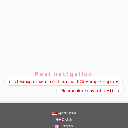
Post navigation
0
Shares
←
Демократски сто – Пољска ǀ Слушајте Европу
Nacionalni konvent o EU
→
Српски језик
English
Français