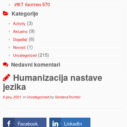
ИКТ билтен 570
Kategorije
(3)
Activity
(9)
Aktuelno
(6)
Događaji
(1)
Novosti
(215)
Uncategorized
Nedavni komentari
Humanizacija nastave
jezika
6 дец, 2021
in
Uncategorized
by
GordanaTrumbic
Facebook
LinkedIn