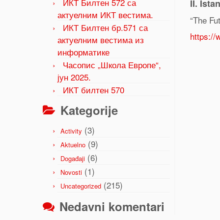
ИКТ Билтен 572 са
II. Is
актуелним ИКТ вестима.
“The Fu
ИКТ Билтен бр.571 са
https:/
актуелним вестима из
информатике
Часопис „Школа Европе“,
јун 2025.
ИКТ билтен 570
Kategorije
(3)
Activity
(9)
Aktuelno
(6)
Događaji
(1)
Novosti
(215)
Uncategorized
Nedavni komentari