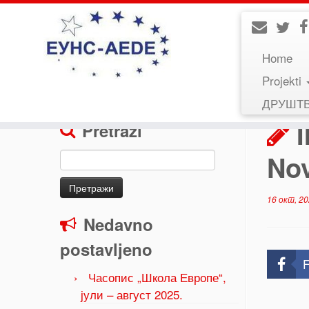
Home
Projekti
Home
»
Uncategorized
»
II. Istanbul Educatio
ДРУШТ
Pretraži
No
Претрага
за:
16 окт, 2
Nedavno
postavljeno
F
Часопис „Школа Европе“,
јули – август 2025.