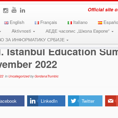
Official site
English
Français
Italiano
Españo
Aktivnosti
АЕДЕ часопис „Школа Европе“
n Summit 04-05 November 2022
ВО ЗА ИНФОРМАТИКУ СРБИЈЕ
II. Istanbul Education Su
vember 2022
022
in
Uncategorized
by
GordanaTrumbic
acebook
LinkedIn
Twitter