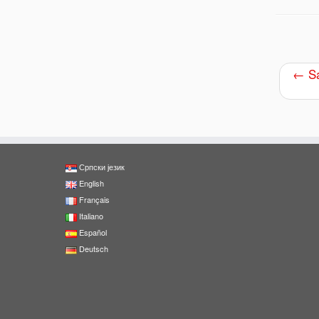
←
Sa
Српски језик
English
Français
0
Italiano
Shares
Español
Deutsch