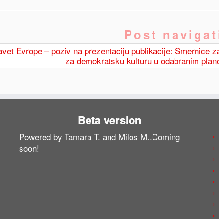
Post navigat
vet Evrope – poziv na prezentaciju publikacije: Smernice za
za demokratsku kulturu u odabranim plan
Beta version
Powered by Tamara T. and Milos M..Coming
soon!