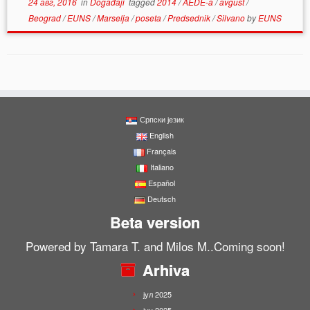
24 авг, 2016
in
Događaji
tagged
2014
/
AEDE-a
/
avgust
/
Beograd
/
EUNS
/
Marselja
/
poseta
/
Predsednik
/
Silvano
by
EUNS
Српски језик
English
Français
Italiano
Español
Deutsch
Beta version
Powered by Tamara T. and Milos M..Coming soon!
Arhiva
јул 2025