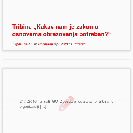
Tribina „Kakav nam je zakon o
osnovama obrazovanja potreban?“
7 феб, 2017
in
Događaji
by
GordanaTrumbic
21.1.2016. u sali GO Zvezdara održana je tribina u
organizaciji […]