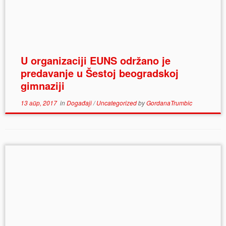
U organizaciji EUNS održano je
predavanje u Šestoj beogradskoj
gimnaziji
13 апр, 2017
in
Događaji
/
Uncategorized
by
GordanaTrumbic