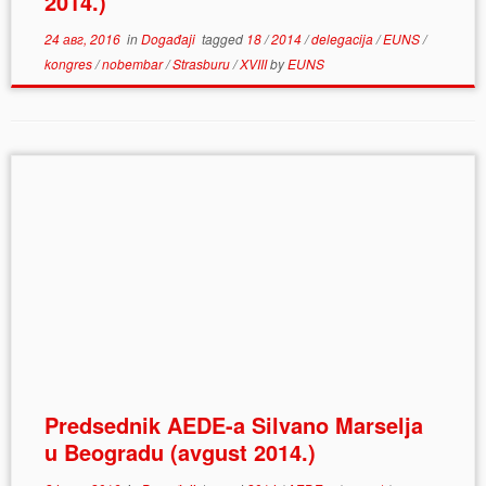
2014.)
24 авг, 2016
in
Događaji
tagged
18
/
2014
/
delegacija
/
EUNS
/
kongres
/
nobembar
/
Strasburu
/
XVIII
by
EUNS
Predsednik AEDE-a Silvano Marselja
u Beogradu (avgust 2014.)