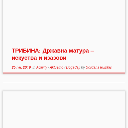
ТРИБИНА: Државна матура –
искуства и изазови
25 јун, 2019
in
Activity
/
Aktuelno
/
Događaji
by
GordanaTrumbic