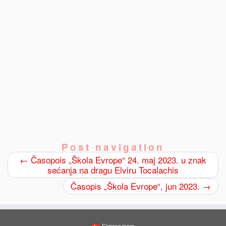
0
Post navigation
Shares
←
Časopois „Škola Evrope“ 24. maj 2023. u znak
sećanja na dragu Elviru Tocalachis
Časopis „Škola Evrope“, jun 2023.
→
Српски језик