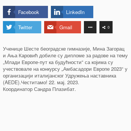
Facebook
LinkedIn
Twitter
Gmail
0
Ученице Шесте београдске гимназије, Мина Загорац
и Ања Каровић добиле су дипломе за радове на тему
„Млади Европе-пут ка будућности“ са којима су
учествовале на конкурсу „Амбасадори Европе 2023“ у
организацији италијанског Удружења наставника
(AEDE).Честитамо! 22. мај. 2023.
Координатор Сандра Плазибат.