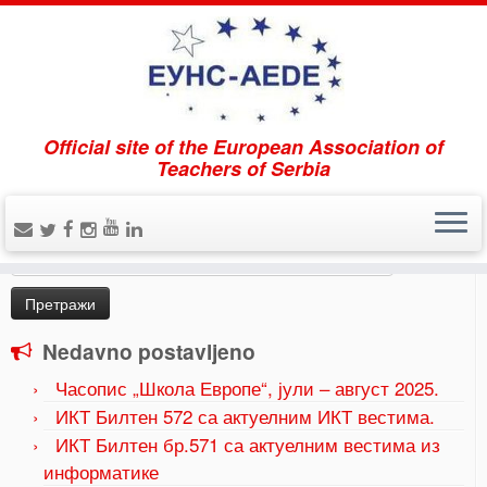
Official site of the European Association of
Home
»
Uncategorized
»
„Амбасадори Европе 2023“,
Teachers of Serbia
ученице Шесте београдске гимназије…
Pretraži
Претрага
за:
Nedavno postavljeno
Часопис „Школа Европе“, јули – август 2025.
ИКТ Билтен 572 са актуелним ИКТ вестима.
ИКТ Билтен бр.571 са актуелним вестима из
информатике