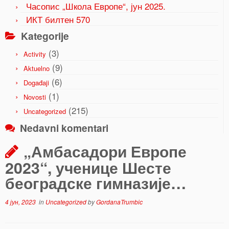
Часопис „Школа Европе“, јун 2025.
ИКТ билтен 570
Kategorije
(3)
Activity
(9)
Aktuelno
(6)
Događaji
(1)
Novosti
(215)
Uncategorized
Nedavni komentari
„Амбасадори Европе
2023“, ученице Шесте
београдске гимназије…
4 јун, 2023
in
Uncategorized
by
GordanaTrumbic