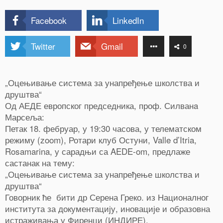
Facebook
LinkedIn
Twitter
Gmail
0
„Оцењивање система за унапређење школства и
друштва“
Од АЕДЕ европског председника, проф. Силванa
Марсеља:
Петак 18. фебруар, у 19:30 часова, у телематском
режиму (zoom), Ротари клуб Остуни, Valle d’Itria,
Rosamarina, у сарадњи са AEDE-om, предлаже
састанак на тему:
„Оцењивање система за унапређење школства и
друштва“
Говорник ће бити др Серена Греко. из Националног
института за документацију, иновације и образовна
истраживања у Фиренци (ИНДИРЕ).