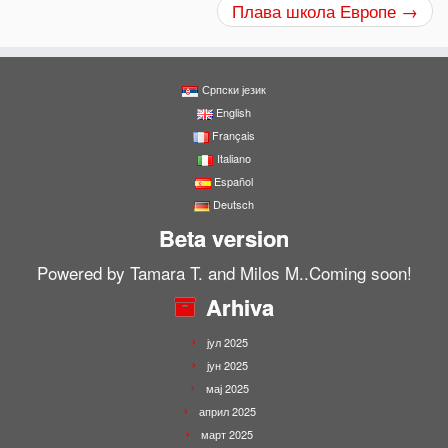
Плава школа Европе
→
Српски језик
English
Français
Italiano
Español
Deutsch
Beta version
Powered by Tamara T. and Milos M..Coming soon!
Arhiva
јул 2025
јун 2025
мај 2025
април 2025
март 2025