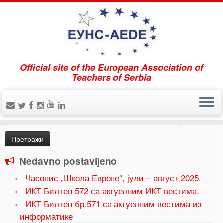
Official site of the European Association of
Home
»
Uncategorized
»
„Оцењивање система за
Teachers of Serbia
унапређење школства и друштва“
Pretraži
Претрага
за:
Nedavno postavljeno
Часопис „Школа Европе“, јули – август 2025.
ИКТ Билтен 572 са актуелним ИКТ вестима.
ИКТ Билтен бр.571 са актуелним вестима из
информатике