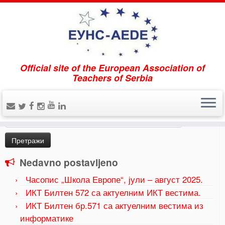
Official site of the European Association of
Home
»
Uncategorized
»
Часопис „Школа Еврппе“,
Teachers of Serbia
март 2025.
Pretraži
Претрага
за:
Nedavno postavljeno
Часопис „Школа Европе“, јули – август 2025.
ИКТ Билтен 572 са актуелним ИКТ вестима.
ИКТ Билтен бр.571 са актуелним вестима из
информатике