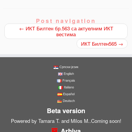
Post navigation
←
ИКТ Билтен бр.563 са актуелним ИКТ
вестима
ИКТ Билтен565
→
0
Shares
Српски језик
English
Français
Italiano
Español
Deutsch
Beta version
Powered by Tamara T. and Milos M..Coming soon!
Arhiva