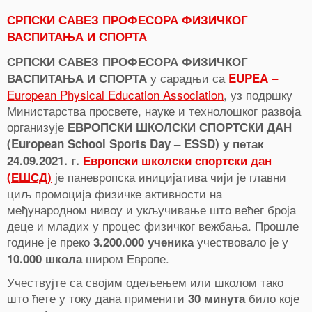
СРПСКИ САВЕЗ ПРОФЕСОРА ФИЗИЧКОГ
ВАСПИТАЊА И СПОРТА
СРПСКИ САВЕЗ ПРОФЕСОРА ФИЗИЧКОГ
у сарадњи са
–
ВАСПИТАЊА И СПОРТА
EUPEA
European Physical Education Association
, уз подршку
Министарства просвете, науке и технолошког развоја
организује
ЕВРОПСКИ ШКОЛСКИ СПОРТСКИ ДАН
(European School Sports Day – ESSD) у петак
24.09.2021. г.
Европски школски спортски дан
је паневропска иницијатива чији је главни
(ЕШСД)
циљ промоција физичке активности на
међународном нивоу и укључивање што већег броја
деце и младих у процес физичког вежбања. Прошле
године је преко
учествовало је у
3.200.000 ученика
широм Европе.
10.000 школа
Учествујте са својим одељењем или школом тако
што ћете у току дана применити
било које
30 минута