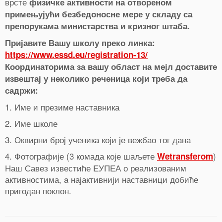
врсте
физичке активности на отвореном
примењујући безбедоносне мере у складу са
препорукама министарства и кризног штаба.
Пријавите Вашу школу преко линка:
https://www.essd.eu/registration-13/
Координаторима за вашу област на мејл доставите
0
извештај у неколико реченица који треба да
Shares
садржи:
1. Име и презиме наставника
2. Име школе
3. Оквирни број ученика који је вежбао тог дана
4. Фотографије (3 комада које шаљете
)
Wetransferom
Наш Савез известиће ЕУПЕА о реализованим
активностима, a најактивнији наставници добиће
пригодан поклон.