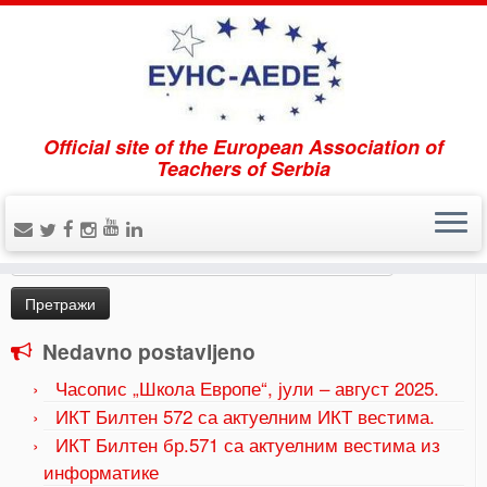
Official site of the European Association of
Home
»
Uncategorized
»
ЕВРОПСКИ ШКОЛСКИ
Teachers of Serbia
СПОРТСКИ ДАН 24.09.2021. г
Pretraži
Претрага
за:
Nedavno postavljeno
Часопис „Школа Европе“, јули – август 2025.
ИКТ Билтен 572 са актуелним ИКТ вестима.
ИКТ Билтен бр.571 са актуелним вестима из
информатике