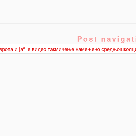
Post navigat
вропа и ја“ је видео такмичење намењено средњошколц