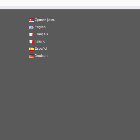
Српски језик
English
Français
Italiano
Español
Deutsch
0
Shares