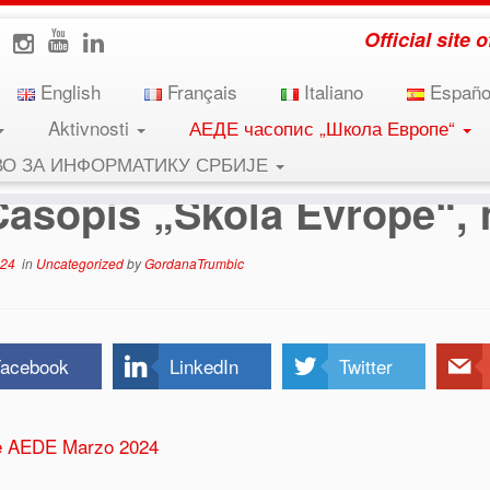
Official site
English
Français
Italiano
Españo
Aktivnosti
АЕДЕ часопис „Школа Европе“
“, mart 2024.
ВО ЗА ИНФОРМАТИКУ СРБИЈЕ
Časopis „Škola Evrope“, 
024
in
Uncategorized
by
GordanaTrumbic
acebook
LinkedIn
Twitter
e AEDE Marzo 2024