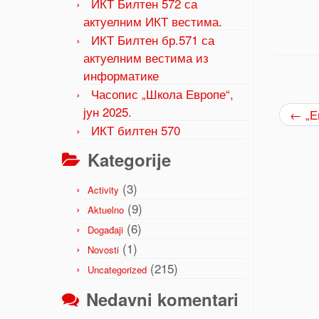
ИКТ Билтен 572 са
актуелним ИКТ вестима.
ИКТ Билтен бр.571 са
актуелним вестима из
информатике
Часопис „Школа Европе“,
јун 2025.
←
„Е
ИКТ билтен 570
Kategorije
(3)
Activity
(9)
Aktuelno
(6)
Događaji
(1)
Novosti
(215)
Uncategorized
Nedavni komentari