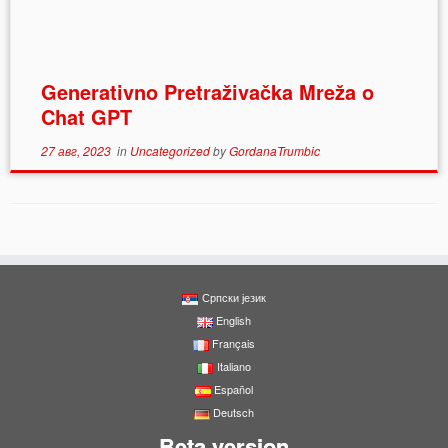
Generativno Pretraživačka Mreža o
Chat GPT
27 авг, 2023
in
Uncategorized
by
GordanaTrumbic
Српски језик
English
Français
Italiano
Español
Deutsch
Beta version