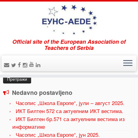
Official site of the European Association of
Home
»
2023
»
август
Teachers of Serbia
Pretraži
Претрага
за:
Nedavno postavljeno
Часопис „Школа Европе“, јули – август 2025.
ИКТ Билтен 572 са актуелним ИКТ вестима.
ИКТ Билтен бр.571 са актуелним вестима из
информатике
Часопис „Школа Европе“, јун 2025.