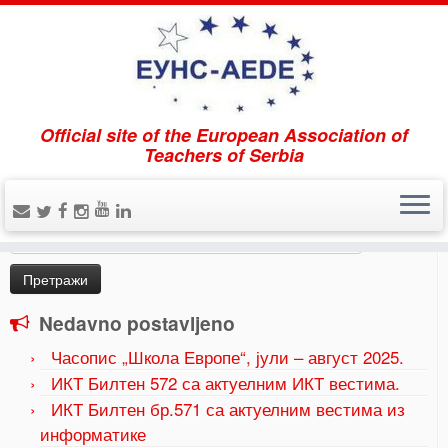
Official site of the European Association of
Home
»
Uncategorized
»
Od drevne računaljke do NASA
Teachers of Serbia
tehnologije
Pretraži
Претрага
за:
Nedavno postavljeno
Часопис „Школа Европе“, јули – август 2025.
ИКТ Билтен 572 са актуелним ИКТ вестима.
ИКТ Билтен бр.571 са актуелним вестима из
информатике