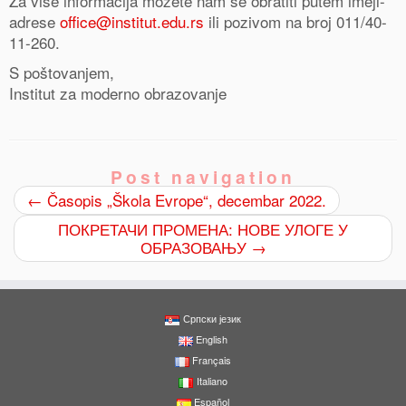
Za više informacija možete nam se obratiti putem imejl-
adrese
office@institut.edu.rs
ili pozivom na broj 011/40-
11-260.
S poštovanjem,
Institut za moderno obrazovanje
Post navigation
←
Časopis „Škola Evrope“, decembar 2022.
ПОКРЕТАЧИ ПРОМЕНА: НОВЕ УЛОГЕ У
ОБРАЗОВАЊУ
→
Српски језик
English
Français
Italiano
Español