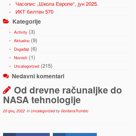
Часопис „Школа Европе“, јун 2025.
ИКТ билтен 570
Kategorije
(3)
Activity
(9)
Aktuelno
(6)
Događaji
(1)
Novosti
(215)
Uncategorized
Nedavni komentari
Od drevne računaljke do
NASA tehnologije
20 дец, 2022
in
Uncategorized
by
GordanaTrumbic