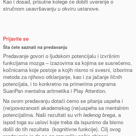
Kao i dosad, prisutne kolege će dobiti uverenje o
stručnom usavršavanju u okviru ustanove.
Prijavite se
Šta ćete saznati na predavanju
Predavanje govori o ljudskom potencijalu i izvršnim
funkcijama mozga – izazovima sa kojima se susrećemo,
kočnicama koje postoje a kojih nismo ni svesni, izborima
metoda za njihovo otklanjanje, kao i za jačanje ličnih
potencijala, i to konkretno na primerima programa
SuanPan mentalna aritmetika i Play Attention.
Na ovom predavanju dotaći ćemo se pitanja uspeha i
(ne)povezanosti akademskog (ne)uspeha sa mentalnim
potencijalima. Naši rezultati su vrh
, a
ledenog brega
ispod toga su uslovi koje treba da ispunimo da bismo
došli do tih rezultata (kognitivne funkcije). Cilj ovog
predavanje je da se na razumljiv način objasni