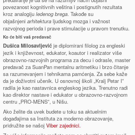
povezanost kognitivnih veština i postignutih rezultata
kroz analogiju
. Takođe su
ledenog brega
objašnjeni
ljudskog mozga i važnost
arhitektura
razvojnog perioda i prave stimulacije u pravom trenutku.
Ko će biti vaš predavač
je diplomirani filolog za engleski
Dušica Milosavljević
jezik i književnost
edukator, koautor i realizator više
,
obrazovno-razvojnih programa za decu i odrasle, master
predavač za SuanPan mentalnu aritmetiku i brzo čitanje
0
sa razumevanjem i tehnikama pamćenja. Za sebe kaže
Shares
da je doživotni učenik. U osnovnoj školi „Kralj Petar I”
radila je kao nastavnica engleskog jezika. Trenutno radi
kao direktor nastave i edukator u obrazovno-razvojnom
centru „PRO-MENS”, u Nišu.
Ako želite da uvek budete u toku sa aktuelnim
događajima sa Instituta za moderno obrazovanje,
pridružite se našoj
Viber zajednici.