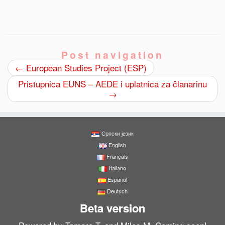
Post navigation
←
European Studies Project (ESP)
Pristupnica EUNS – AEDE i uplatnica za članarinu
→
Српски језик
English
Français
Italiano
Español
Deutsch
Beta version
0
Shares