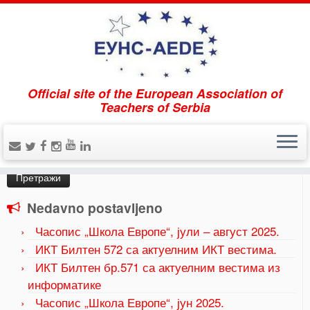
Official site of the European Association of
Home
»
Projekti
»
Novi projekti
Teachers of Serbia
Pretraži
Претрага
за:
Nedavno postavljeno
Часопис „Школа Европе“, јули – август 2025.
ИКТ Билтен 572 са актуелним ИКТ вестима.
ИКТ Билтен бр.571 са актуелним вестима из
информатике
Часопис „Школа Европе“, јун 2025.