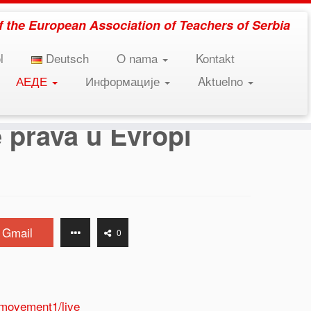
 of the European Association of Teachers of Serbia
l
Deutsch
O nama
Kontakt
АЕДЕ
Информације
Aktuelno
e prava u Evropi
Gmail
0
nmovement1/live