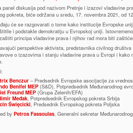
a panel diskusija pod nazivom Pretnje i izazovi vladavine p
og pokreta, biće održana u sredu, 17. novembra 2021, od 1
aju će se razgovarati o tome kako institucije Evropske un
štitile i podstakle demokratiju u Evropskoj uniji. Istovremen
zaštiti principa vladavine prava i njihov rad mora biti zaštic
avajući perspektive aktivista, predstavnika civilnog društva i v
tavove o izazovima i stanju vladavine prava u Evropi i kak
e.
i:
– Predsednik Evropske asocijacije za vredno
trix Benczur
(S&D), Potpredsednik Međunarodnog evro
ndo Benifei MEP
(Grupa Zelenih/EFA)
iel Freund MEP
, Potpredsednik Evropskog pokreta Srbija
dimir Međak
, Predsednik Evropskog pokreta Poljska
cin Święcicki
ted by
, Generalni sekretar Međunarodnog
Petros Fassoulas