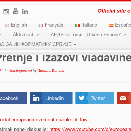
Official site
English
Français
Italiano
Españo
Aktivnosti
АЕДЕ часопис „Школа Европе“
vine prava u Evropi
ВО ЗА ИНФОРМАТИКУ СРБИЈЕ
retnje i izazovi vladavin
21
in
Uncategorized
by
GordanaTrumbic
acebook
LinkedIn
Twitter
/portal.europeanmovement.eu/rule_of_law
 simak panel diskusije:
https://www.youtube.com/c/europea