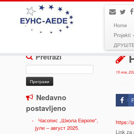
Home
Projekti
Home
»
Uncategorized
»
Pretnje i izazovi vlada
ДРУШТ
P
Pretraži
Претрага
15 нов, 20
за:
Nedavno
F
postavljeno
Часопис „Школа Европе“,
https:/
јули – август 2025.
Link za