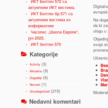
ИКТ Билтен 572 са
Digitaln
актуелним ИКТ вестима.
evropsk
ИКТ Билтен бр.571 са
актуелним вестима из
Na događ
da bi za
информатике
ulogu u 
Часопис „Школа Европе“,
јун 2025.
Objedinj
ИКТ билтен 570
svoje s
promen
Kategorije
Učesnic
(3)
Activity
Bea
Bra
(9)
Aktuelno
Dan
(6)
Događaji
Vla
(1)
Mar
Novosti
(215)
Uncategorized
Modera
Nedavni komentari