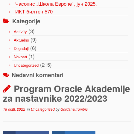
Часопис „Школа Европе“, јун 2025.
ИКТ билтен 570
Kategorije
(3)
Activity
(9)
Aktuelno
(6)
Događaji
(1)
Novosti
(215)
Uncategorized
Nedavni komentari
Program Oracle Akademije
za nastavnike 2022/2023
18 окт, 2022
in
Uncategorized
by
GordanaTrumbic