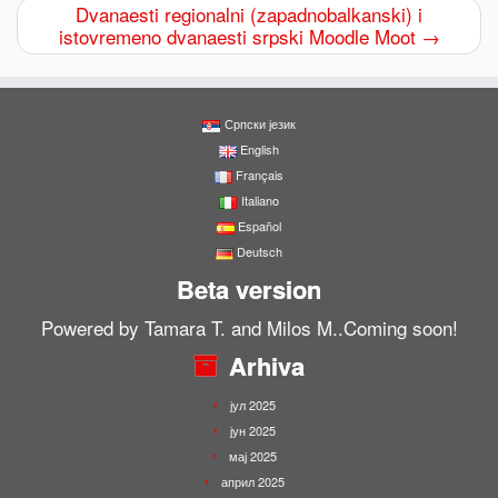
Dvanaesti regionalni (zapadnobalkanski) i
istovremeno dvanaesti srpski Moodle Moot
→
Српски језик
English
Français
Italiano
Español
Deutsch
Beta version
Powered by Tamara T. and Milos M..Coming soon!
Arhiva
јул 2025
јун 2025
мај 2025
април 2025