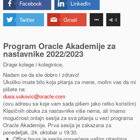
Facebook
LinkedIn
Twitter
Gmail
0
Program Oracle Akademije za
nastavnike 2022/2023
Drage kolege i koleginice,
Nadam se da ste dobro i zdravo!
Ukoliko imate bilo koja pitanja za mene, molim vas da mi
pišete na:
dusa.vukovic@oracle.com
(ovu adresu sa koje vam sada pišem jako retko koristim)
Klasičnih obuka za nastavnike više nema, ali imamo
mogućnost onlajn sesija za sva pitanja u vezi programa
Oracle Akademije. Prva sesija je zakazana za
ponedeljak, 24. oktobar u 19:30.
je sesija posvećena vašim pitanjima.
Office hours