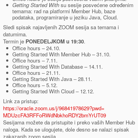
su sesije posvećene određenim
Getting Started With
temama: rad na platformi Member Hub, baze
podataka, programiranje u jeziku Java, Cloud.
Sledi spisak najavljenih ZOOM sesija sa temama i
datumima.
Termin je
.
PONEDELJKOM u 19:30
Office hours – 24.10.
Getting Started With Member Hub – 31.10.
Office hours – 7.11.
Getting Started With Database – 14.11.
Office hours – 21.11.
Getting Started With Java – 28.11.
Office hours – 5.12.
Getting Started With Cloud – 12.12.
Link za pristup:
https://oracle.zoom.us/j/
96841978629?pwd=
MDUzcFA3RFFoRWdNbkhoRDY2bmYrUT
09
Sesijama možete da pristupite i preko vaših Member Hub
naloga. Kada se ulogujete, dole desno se nalazi spisak
zakazanih zoom sesija.