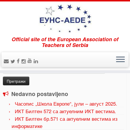
Official site of the European Association of
Home
»
Uncategorized
»
Program Oracle Akademije za
Teachers of Serbia
nastavnike 2022/2023
Pretraži
Претрага
за:
Nedavno postavljeno
Часопис „Школа Европе“, јули – август 2025.
ИКТ Билтен 572 са актуелним ИКТ вестима.
ИКТ Билтен бр.571 са актуелним вестима из
информатике