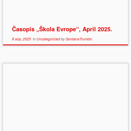
Časopis „Škola Evrope“, April 2025.
8 апр, 2025
in
Uncategorized
by
GordanaTrumbic