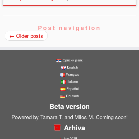
Post navigation
←
Older posts
Српски језик
English
Français
Italiano
Español
Deutsch
Beta version
Powered by Tamara T. and Milos M..Coming soon!
Arhiva
јул 2025