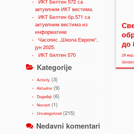
ИКТ Билтен 572 са
актуелним ИКТ вестима.
ИКТ Билтен бр.571 са
Св
актуелним вестима из
информатике
обр
Часопис „Школа Европе“,
до 
јун 2025.
ИКТ билтен 570
28 мар
Gordan
Kategorije
(3)
Activity
(9)
Aktuelno
(6)
Događaji
(1)
Novosti
(215)
Uncategorized
Nedavni komentari