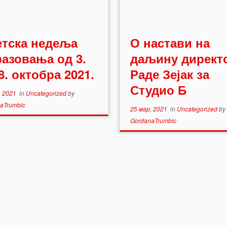
етска недеља
О настави на
азовања од 3.
даљину директ
8. октобра 2021.
Раде Зејак за
Студио Б
, 2021
in
Uncategorized
by
aTrumbic
25 мар, 2021
in
Uncategorized
by
GordanaTrumbic