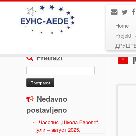
Home
Projekti
Home
»
2021
»
март
ДРУШТ
Pretraži
Претрага
за:
Nedavno
postavljeno
Часопис „Школа Европе“,
јули – август 2025.