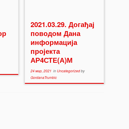
2021.03.29. Догађај
ор
поводом Дана
информација
пројекта
АР4СТЕ(А)М
24 мар, 2021
in
Uncategorized
by
GordanaTrumbic