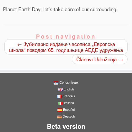
Planet Earth Day, let’s take care of our surrounding.
Post navigation
←
Јубиларно издање часописа „Европска
школа“ поводом 65. годишњице АЕДЕ удружења
Članovi Udruženja
→
1
Shares
Српски језик
English
Français
1
Italiano
Español
Deutsch
Beta version