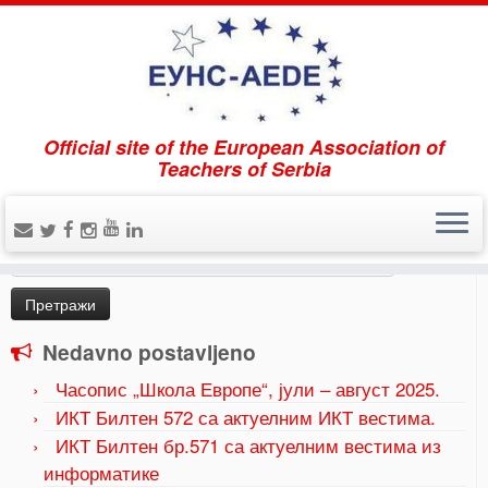
Official site of the European Association of
Home
»
Uncategorized
»
Дан планете Земље, чувајмо
Teachers of Serbia
своје окружење
Pretraži
Претрага
за:
Nedavno postavljeno
Часопис „Школа Европе“, јули – август 2025.
ИКТ Билтен 572 са актуелним ИКТ вестима.
ИКТ Билтен бр.571 са актуелним вестима из
информатике