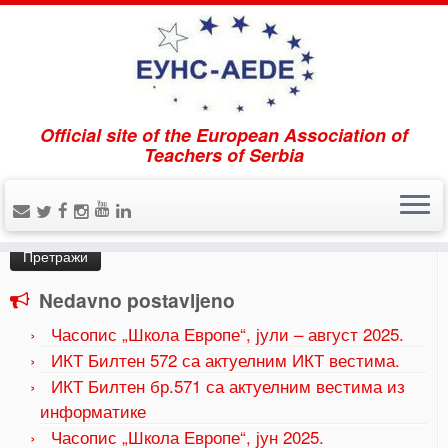
Official site of the European Association of
Home
»
Uncategorized
»
ИКТ Билтен 568
Teachers of Serbia
Pretraži
Претрага
за:
Nedavno postavljeno
Часопис „Школа Европе“, јули – август 2025.
ИКТ Билтен 572 са актуелним ИКТ вестима.
ИКТ Билтен бр.571 са актуелним вестима из
информатике
Часопис „Школа Европе“, јун 2025.