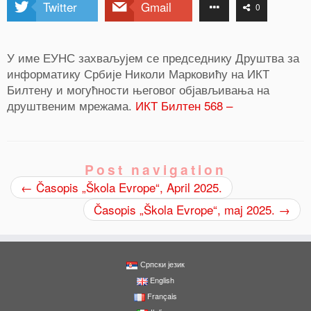
Twitter
Gmail
0
У име ЕУНС захваљујем се председнику Друштва за
информатику Србије Николи Марковићу на ИКТ
Билтену и могућности његовог објављивања на
друштвеним мрежама.
ИКТ Билтен 568 –
Post navigation
←
Časopis „Škola Evrope“, April 2025.
Časopis „Škola Evrope“, maj 2025.
→
Српски језик
English
Français