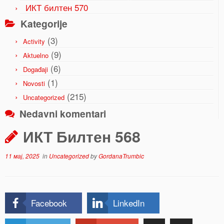
ИКТ билтен 570
Kategorije
(3)
Activity
(9)
Aktuelno
(6)
Događaji
(1)
Novosti
(215)
Uncategorized
Nedavni komentari
ИКТ Билтен 568
11 мај, 2025
in
Uncategorized
by
GordanaTrumbic
Facebook
LinkedIn