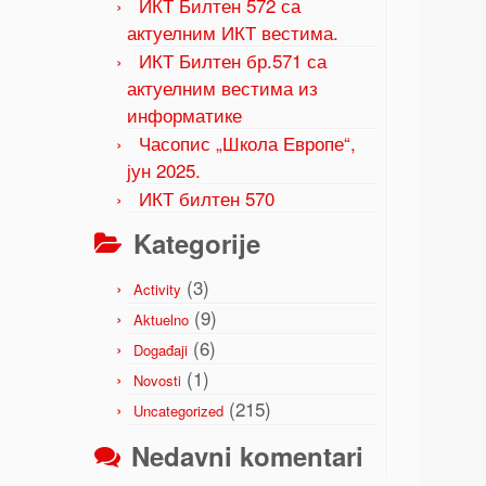
ИКТ Билтен 572 са
актуелним ИКТ вестима.
ИКТ Билтен бр.571 са
актуелним вестима из
информатике
Часопис „Школа Европе“,
јун 2025.
ИКТ билтен 570
Kategorije
(3)
Activity
(9)
Aktuelno
(6)
Događaji
(1)
Novosti
(215)
Uncategorized
Nedavni komentari