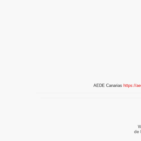
AEDE Canarias
https://a
W
de 