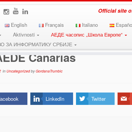
Official site
English
Français
Italiano
Españo
Aktivnosti
АЕДЕ часопис „Школа Европе“
ВО ЗА ИНФОРМАТИКУ СРБИЈЕ
AEDE Canarias
2
in
Uncategorized
by
GordanaTrumbic
acebook
LinkedIn
Twitter