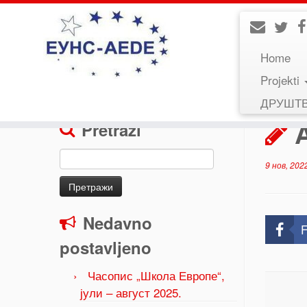
Home
Projekti
Home
»
Uncategorized
»
AEDE Canarias
ДРУШТ
Pretraži
Претрага
9 нов, 202
за:
Nedavno
F
postavljeno
Часопис „Школа Европе“,
јули – август 2025.