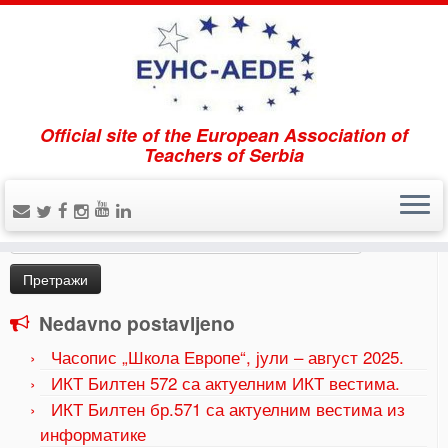
Official site of the European Association of
Home
»
Uncategorized
»
Časopis „Škola Evrope“,
Teachers of Serbia
oktobar
Pretraži
Претрага
за:
Nedavno postavljeno
Часопис „Школа Европе“, јули – август 2025.
ИКТ Билтен 572 са актуелним ИКТ вестима.
ИКТ Билтен бр.571 са актуелним вестима из
информатике