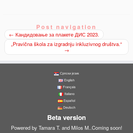
Post navigation
←
Кандидовање за плакете ДИС 2023.
„Pravična škola za izgradnju inkluzivnog društva.“
→
0
Shares
Српски језик
English
Français
Italiano
Español
Deutsch
Beta version
Powered by Tamara T. and Milos M..Coming soon!