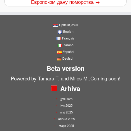
Европском дану поморства
→
1
Српски језик
English
Français
Italiano
Español
Deutsch
Beta version
Powered by Tamara T. and Milos M..Coming soon!
Arhiva
јул 2025
јун 2025
мај 2025
април 2025
март 2025