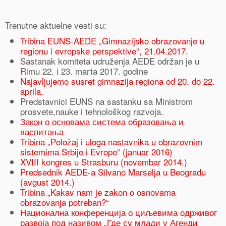
Trenutne aktuelne vesti su:
Tribina EUNS-AEDE „Gimnazijsko obrazovanje u
regionu i evropske perspektive“, 21.04.2017.
Sastanak komiteta udruženja AEDE održan je u
Rimu 22. i 23. marta 2017. godine
Najavljujemo susret gimnazija regiona od 20. do 22.
aprila.
Predstavnici EUNS na sastanku sa Ministrom
prosvete,nauke i tehnološkog razvoja.
Закон о основама система образовања и
васпитања
Tribina „Položaj i uloga nastavnika u obrazovnim
sistemima Srbije i Evrope“ (januar 2016)
XVIII kongres u Strasburu (novembar 2014.)
Predsednik AEDE-a Silvano Marselja u Beogradu
(avgust 2014.)
Tribina „Kakav nam je zakon o osnovama
obrazovanja potreban?“
Национална конференција о циљевима одрживог
развоја под називом „Где су млади у Агенди