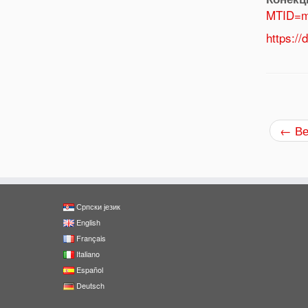
MTID=m
https://
←
Ве
Српски језик
English
Français
Italiano
Español
Deutsch