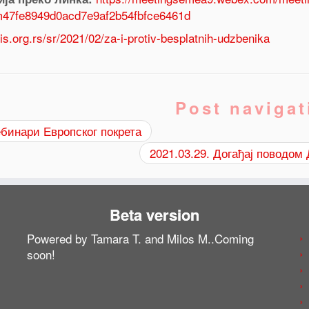
47fe8949d0acd7e9af2b54fbfce6461d
dis.org.rs/sr/2021/02/za-i-protiv-besplatnih-udzbenika
Post navigat
бинари Европског покрета
2021.03.29. Догађај поводо
Beta version
Powered by Tamara T. and Milos M..Coming
soon!