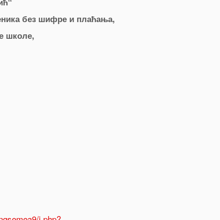
ић“
еника без шифре и плаћања,
е школе,
ngsemea9/j.php?