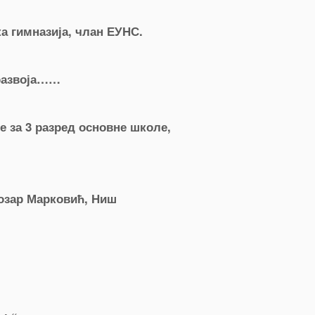
а гимназија, члан ЕУНС.
 развоја……
е за 3 разред основне школе,
тозар Марковић, Ниш