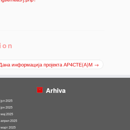
ion
м Дана информација пројекта АР4СТЕ(А)М
→
Arhiva
јул 2025
јун 2025
мај 2025
април 2025
март 2025