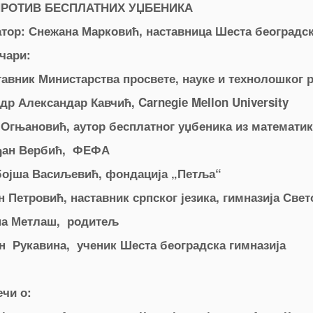
ПРОТИВ БЕСПЛАТНИХ УЏБЕНИКА
тор: Снежана Марковић, наставница Шеста београдск
чари:
тавник Министарства просвете, науке и технолошког
др Александар Кавчић, Carnegie Mellon University
 Огњановић, аутор бесплатног уџбеника из математик
ђан Вербић, ФЕФА
бојша Васиљевић, фондација „Петља“
н Петровић, наставник српског језика, гимназија Све
а Метлаш, родитељ
н Рукавина, ученик Шеста београдска гимназија
ечи о: