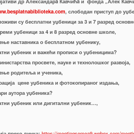
ијативи др Александарa Кавчићa и фонда „Алек Кавч
w.besplatnabiblioteka.com
, слободан приступ до уџб
ложиви су бесплатни уџбеници за 3 и 7 разред основн
преми уџбеници за 4 и 8 разред основне школе,
ње наставника о бесплатном уџбенику,
атни уџбеник и важећи прописи о уџбеницима?
Министарства просвете, науке и технолошког развоја,
ње родитеља и ученика,
рација цене уџбеника и фотокопираног издања,
ари аутора уџбеника?
атни уџбеник или дигитални уџбеник…,
https://meetingsemea9.webex.com/meeti
ија преко линка: