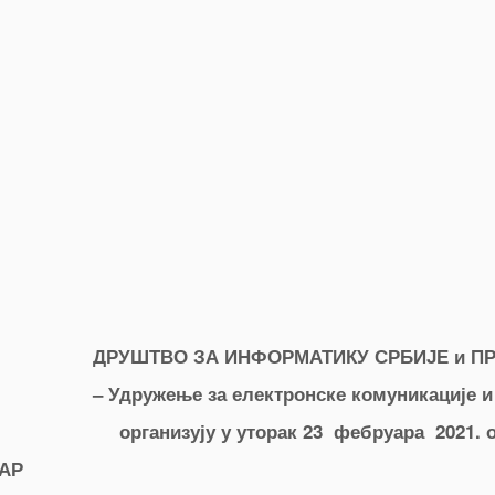
ДРУШТВО ЗА ИНФОРМАТИКУ СРБИЈЕ и
ПР
– Удружење за електронске комуникације
организују
у уторак 23 фебруара
20
21
.
о
АР