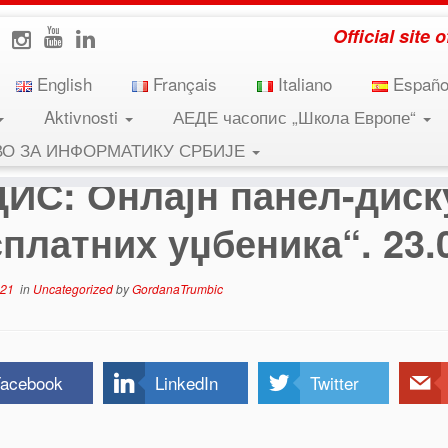
Official site
English
Français
Italiano
Españo
Aktivnosti
АЕДЕ часопис „Школа Европе“
скусија „За и против бесплатних уџбеника“. 23.02.2021.
ВО ЗА ИНФОРМАТИКУ СРБИЈЕ
ДИС: Онлајн панел-диску
платних уџбеника“. 23.0
021
in
Uncategorized
by
GordanaTrumbic
acebook
LinkedIn
Twitter