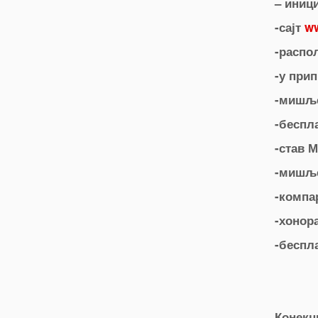
– иниц
-сајт
ww
-распо
-у при
-мишље
-беспл
-став 
-мишље
-компа
-хонор
0
Shares
-беспл
Конекц