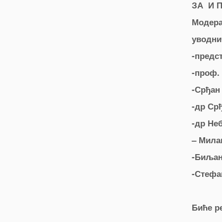
ЗА И 
Модера
уводни
-предс
-проф. 
-Срђан
-др Ср
-др Не
– Мила
-Биљан
-Стефа
Биће р