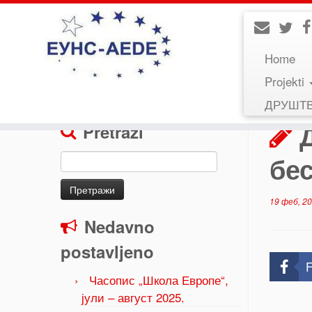
Home
Projekti
Home
»
Uncategorized
»
ДИС: Онлајн панел-ди
ДРУШТ
Pretraži
бес
Претрага
за:
19 феб, 2
Nedavno
postavljeno
F
Часопис „Школа Европе“,
јули – август 2025.