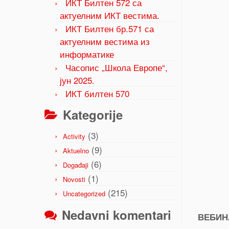
ИКТ Билтен 572 са
актуелним ИКТ вестима.
ИКТ Билтен бр.571 са
актуелним вестима из
информатике
Часопис „Школа Европе“,
јун 2025.
ИКТ билтен 570
Kategorije
(3)
Activity
(9)
Aktuelno
(6)
Događaji
(1)
Novosti
(215)
Uncategorized
Nedavni komentari
ВЕБИН