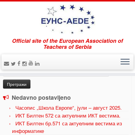
Official site of the European Association of
Home
»
ЕУ фондови и конкурси Србија
»
EU fondovi i
Teachers of Serbia
konkursi
Pretraži
Претрага
за:
Nedavno postavljeno
Часопис „Школа Европе“, јули – август 2025.
ИКТ Билтен 572 са актуелним ИКТ вестима.
ИКТ Билтен бр.571 са актуелним вестима из
информатике