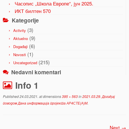
Часопис „Школа Европе“, јун 2025.
ИКТ билтен 570
Kategorije
(3)
Activity
(9)
Aktuelno
(6)
Događaji
(1)
Novosti
(215)
Uncategorized
Nedavni komentari
Info 1
Published
24.03.2021.
at dimensions
395 × 563
in
2021.03.29. Догађај
поводом Дана информација пројекта АР4СТЕ(А)М
.
Next →