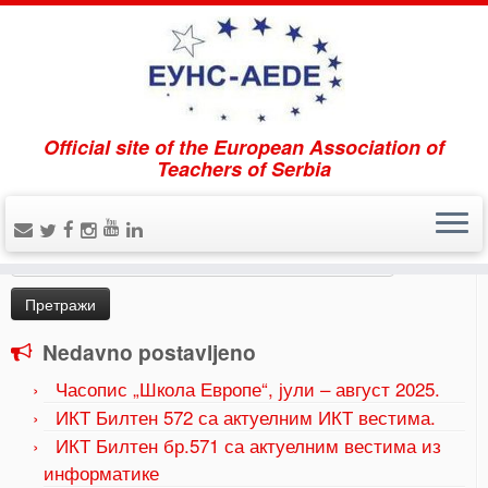
Official site of the European Association of
Home
»
2021.03.29. Догађај поводом Дана
Teachers of Serbia
информација пројекта АР4СТЕ(А)М
»
Info 1
Pretraži
Претрага
за:
Nedavno postavljeno
Часопис „Школа Европе“, јули – август 2025.
ИКТ Билтен 572 са актуелним ИКТ вестима.
ИКТ Билтен бр.571 са актуелним вестима из
информатике