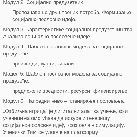
Модул 2. Социјални предузетник.
Препознавање друштвених потреба. Формирање
социјално-пословне идеје.
Модул 3. Карактеристике социјалног предузетништва.
Анализа социјално пословене идеје.
Модул 4. Шаблон пословног модела за социјално
предузеће:
производи, купци, канали.
Модел 5. Шаблон пословног модела за социјално
предузеће:
предложене вредности, ресурси, финансирање.
Модул 6. Напредни ниво – планирање пословања.
„Озбиљна игрица“ је
дигитални
алат
за
учење
,
који
ученицима
омогућава
да
искусе
и
генеришу
социјално-пословну идеју кроз онлајн симулацију.
Ученички Тим се улогује на платформу