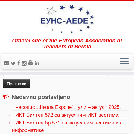
Official site of the European Association of
Home
»
Uncategorized
»
Иношкола (InnoSchool)
Teachers of Serbia
пројекат
Pretraži
Претрага
за:
Nedavno postavljeno
Часопис „Школа Европе“, јули – август 2025.
ИКТ Билтен 572 са актуелним ИКТ вестима.
ИКТ Билтен бр.571 са актуелним вестима из
информатике