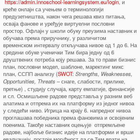
https://admin.innoschool-learningsystem.eu/login
,
и
креће онлајн са учењем о терминологији
предузетништва, након чега решава квиз питања,
осваја фанове и уређује виртуелни пословни
простор. Офлајн у школи обуку преузима наставник и
обучава према приручнику, у различитом
временском интервалу откључава нивое од 1 до 6. На
средини обуке ученички Тим бира једну од 6
друштвених потреба коју решава. За то прави бизнис
план, пословни модел, шаблоне, маректинг микс
план, ССПП анализу (
SWOT
:
Strengths, Weaknesses,
– снаге, слабости, прилике,
Opportunities, Threats
претње) , студију случаја, карту емпатије, финансије
и сл. Осмишљене радове представља у разним веб
0
алатима и отпрема их на платформу из једног нивоа
Shares
у следећи ниво. Игрица на крају 6. напредног нивоа
проглашава победника према фановима и освојеним
поенима. Такође наставник оцењује отпремљене
радове, најбоље бизнис идеје на платформи и врши
евалуацију. постоји могућност да се Тим врати на