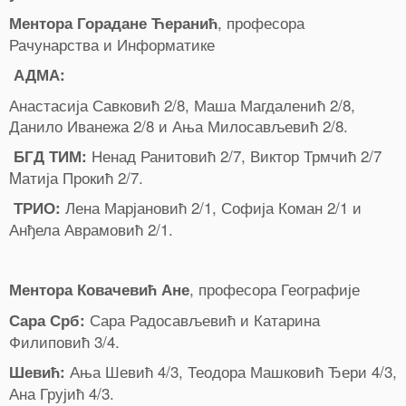
, професора
Ментора Горадане Ћеранић
Рачунарства и Информатике
АДМА:
Анастасија Савковић 2/8, Маша Магдаленић 2/8,
Данило Иванежа 2/8 и Ања Милосављевић 2/8.
Ненад Ранитовић 2/7, Виктор Трмчић 2/7
БГД ТИМ:
Mатија Прокић 2/7.
Лена Марјановић 2/1, Софија Коман 2/1 и
ТРИО:
Анђела Аврамовић 2/1.
, професора Географије
Ментора Ковачевић Ане
Сара Радосављевић и Катарина
Сара Срб:
Филиповић 3/4.
Ања Шевић 4/3, Теодора Машковић Ђери 4/3,
Шевић:
Ана Грујић 4/3.