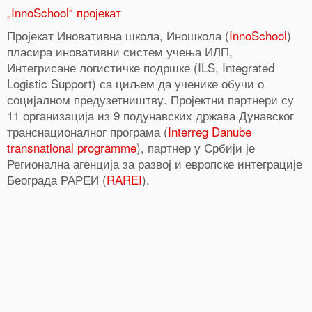
„InnoSchool“ пројекат
Пројекат Иновативна школа, Иношкола (
InnoSchool
)
пласира иновативни систем учења ИЛП,
Интегрисане логистичке подршке (ILS, Integrated
Logistic Support) са циљем да ученике обучи о
социјалном предузетништву. Пројектни партнери су
11 организација из 9 подунавских држава Дунавског
транснационалног програма (
Interreg Danube
transnational programme
), партнер у Србији је
Регионална агенција за развој и европске интеграције
Београда РАРЕИ (
RAREI
).