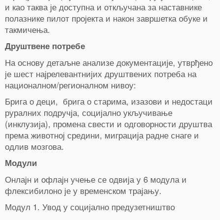
и као таква је доступна и откључана за наставнике
полазнике пилот пројекта и након завршетка обуке и
такмичења.
Друштвене потребе
На основу детаљне анализе документације, утврђено
је шест најрелевантнијих друштвених потреба на
националном/регионалном нивоу:
Брига о деци, брига о старима, изазови и недостаци
руралних подручја, социјално укључивање
(инклузија), промена свести и одговорности друштва
према животној средини, миграција радне снаге и
одлив мозгова.
Модули
Онлајн и офлајн учење се одвија у 6 модула и
флексибилоно је у временском трајању.
Модул 1. Увод у социјално предузетништво