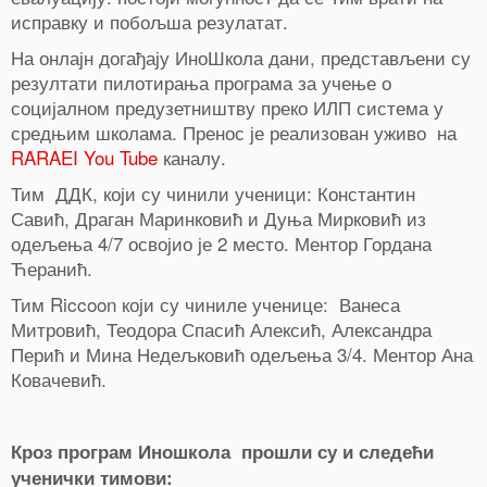
исправку и побољша резулатат.
На онлајн догађају ИноШкола дани, представљени су
резултати пилотирања програма за учење о
социјалном предузетништву преко ИЛП система у
средњим школама. Пренос је реализован уживо на
RARAEI You Tube
каналу.
Тим ДДК, који су чинили ученици: Константин
Савић, Драган Маринковић и Дуња Мирковић из
одељења 4/7 освојио је 2 место. Ментор Гордана
Ћеранић.
Тим Riccoon који су чиниле ученице: Ванеса
Митровић, Теодора Спасић Алексић, Александра
Перић и Мина Недељковић одељења 3/4. Ментор Ана
Ковачевић.
Кроз програм Иношкола прошли су и следећи
ученички тимови: