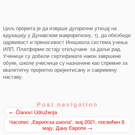
Циљ пројекта је да изврши дугорочни утицај на
едукацију у Дунавском макрорегиону, тј. да обезбеди
одрживост и преносивост Иношкола система учења
ИЛП. Платформе остају откључане за даљи рад.
Ученици су добили сертификате након завршене
обуке, школе учеснице су назначене као спремне за
квалитетну пројектно оријентисану и савремену
наставу.
Post navigation
←
Članovi Udruženja
Часопис „Европска школа“, мај 2021, посвећен 9.
мају, Дану Европе
→