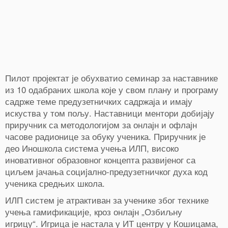
Пилот пројектат је обухватио семинар за наставнике
из 10 одабраних школа које у свом плану и програму
садрже теме предузетничких садржаја и имају
искуства у том пољу. Наставници ментори добијају
приручник са методологијом за онлајн и офлајн
часове радионице за обуку ученика. Приручник је
део Иношкола система учења ИЛП, високо
иновативног образовног концепта развијеног са
циљем јачања социjaлно-предузетничког духа код
ученика средњих школа.
ИЛП систем је атрактиван за ученике због технике
учења гамификације, кроз онлајн „Озбиљну
игрицу“. Игрица је настала у ИТ центру у Кошицама,