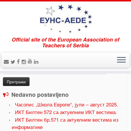
Official site of the European Association of
Home
»
Иношкола (InnoSchool) пројекат
»
Innoschool
Teachers of Serbia
projekat portal
Pretraži
Претрага
за:
Nedavno postavljeno
Часопис „Школа Европе“, јули – август 2025.
ИКТ Билтен 572 са актуелним ИКТ вестима.
ИКТ Билтен бр.571 са актуелним вестима из
информатике