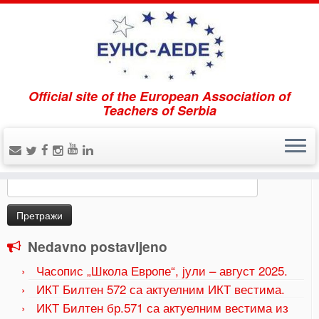
Official site of the European Association of
Home
»
Јубиларно издање часописа „Европска
Teachers of Serbia
школа“ поводом 65. годишњице АЕДЕ удружења
»
заглавље април
Pretraži
Претрага
за:
Nedavno postavljeno
Часопис „Школа Европе“, јули – август 2025.
ИКТ Билтен 572 са актуелним ИКТ вестима.
ИКТ Билтен бр.571 са актуелним вестима из