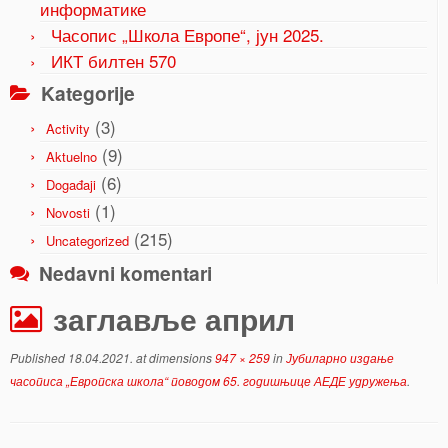
информатике
Часопис „Школа Европе“, јун 2025.
ИКТ билтен 570
Kategorije
(3)
Activity
(9)
Aktuelno
(6)
Događaji
(1)
Novosti
(215)
Uncategorized
Nedavni komentari
заглавље април
Published
18.04.2021.
at dimensions
947 × 259
in
Јубиларно издање
часописа „Европска школа“ поводом 65. годишњице АЕДЕ удружења
.