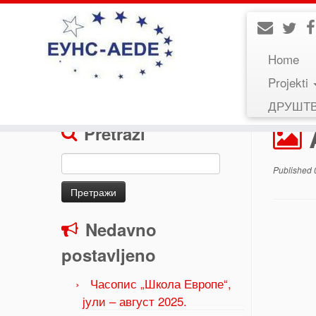
Home
Projekti
Home
»
AEDE Canarias
»
AEDE Canarias
ДРУШТ
Pretraži
Претрага
Published
за:
Nedavno
postavljeno
Часопис „Школа Европе“,
јули – август 2025.