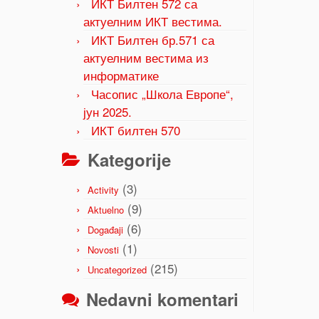
ИКТ Билтен 572 са
актуелним ИКТ вестима.
ИКТ Билтен бр.571 са
актуелним вестима из
информатике
Часопис „Школа Европе“,
јун 2025.
ИКТ билтен 570
Kategorije
(3)
Activity
(9)
Aktuelno
(6)
Događaji
(1)
Novosti
(215)
Uncategorized
Nedavni komentari