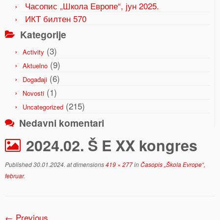
Часопис „Школа Европе“, јун 2025.
ИКТ билтен 570
Kategorije
(3)
Activity
(9)
Aktuelno
(6)
Događaji
(1)
Novosti
(215)
Uncategorized
Nedavni komentari
2024.02. Š E XX kongres
Published
30.01.2024.
at dimensions
419 × 277
in
Časopis „Škola Evrope“,
februar
.
← Previous