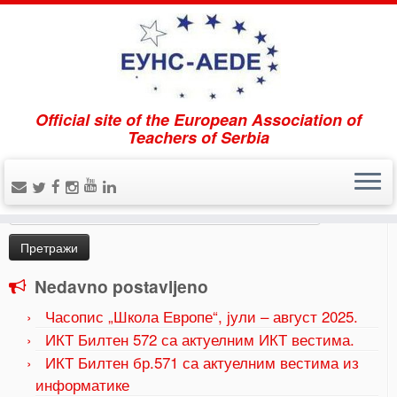
Official site of the European Association of
Home
»
Časopis „Škola Evrope“, februar
»
2024.02. Š E
Teachers of Serbia
XX kongres
Pretraži
Претрага
за:
Nedavno postavljeno
Часопис „Школа Европе“, јули – август 2025.
ИКТ Билтен 572 са актуелним ИКТ вестима.
ИКТ Билтен бр.571 са актуелним вестима из
информатике