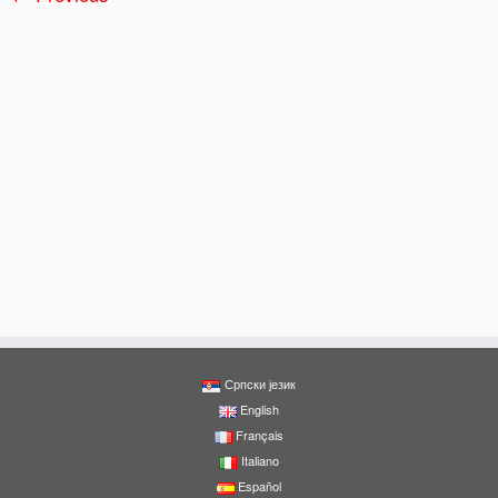
Српски језик
English
Français
Italiano
Español