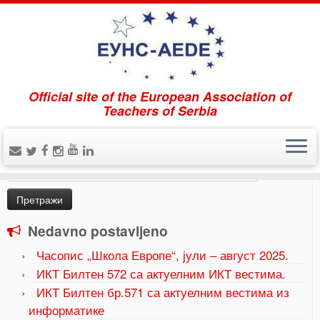
Official site of the European Association of
Home
»
EU Social Forum: The social dimension of the
Teachers of Serbia
green transition
»
EU Forum
Pretraži
Претрага
за:
Nedavno postavljeno
Часопис „Школа Европе“, јули – август 2025.
ИКТ Билтен 572 са актуелним ИКТ вестима.
ИКТ Билтен бр.571 са актуелним вестима из
информатике