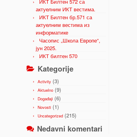
ИКТ Билтен 572 са
актуелним ИКТ вестима.
ИКТ Билтен бр.571 са
актуелним вестима из
информатике
Часопис „Школа Европе“,
јун 2025.
ИКТ билтен 570
Kategorije
(3)
Activity
(9)
Aktuelno
(6)
Događaji
(1)
Novosti
(215)
Uncategorized
Nedavni komentari