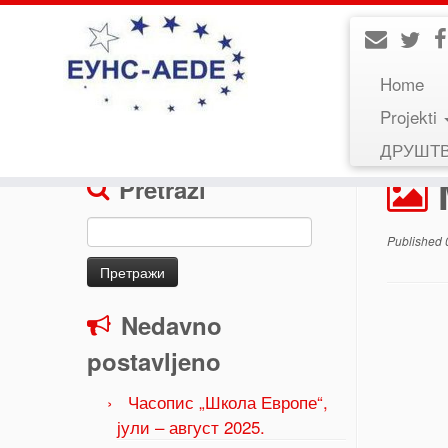
Home
Projekti
Home
»
Moodle Moot 11.-12. decembar 2021.
»
ДРУШТ
Pretraži
Претрага
Published
за:
Nedavno
postavljeno
Часопис „Школа Европе“,
јули – август 2025.