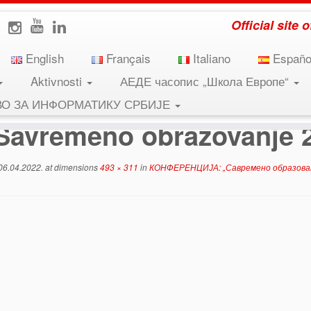
Official site
English
Français
Italiano
Españo
Aktivnosti
АЕДЕ часопис „Школа Европе“
вање 2022”
»
Savremeno obrazovanje 2022.
ВО ЗА ИНФОРМАТИКУ СРБИЈЕ
Savremeno obrazovanje 
06.04.2022.
at dimensions
493 × 311
in
КОНФЕРЕНЦИЈА: „Савремено образова