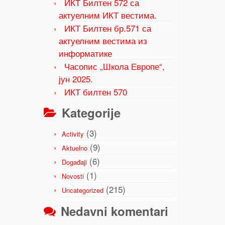
ИКТ Билтен 572 са
актуелним ИКТ вестима.
ИКТ Билтен бр.571 са
актуелним вестима из
информатике
Часопис „Школа Европе“,
јун 2025.
ИКТ билтен 570
Kategorije
(3)
Activity
(9)
Aktuelno
(6)
Događaji
(1)
Novosti
(215)
Uncategorized
Nedavni komentari