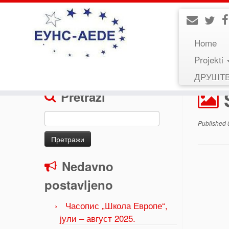
Home
Projekti
Home
»
КОНФЕРЕНЦИЈА: „Савремено образо
ДРУШТ
Pretraži
Претрага
Published
за:
Nedavno
postavljeno
Часопис „Школа Европе“,
јули – август 2025.