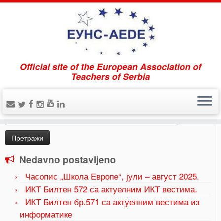
Official site of the European Association of
Home
»
Sve što vas zanima o novom programu
Teachers of Serbia
Erazmus+ 2021-2027
»
Erasmus video 2021-10 (3)
Pretraži
Претрага
за:
Nedavno postavljeno
Часопис „Школа Европе“, јули – август 2025.
ИКТ Билтен 572 са актуелним ИКТ вестима.
ИКТ Билтен бр.571 са актуелним вестима из
информатике