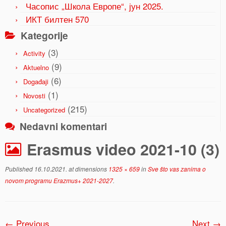
Часопис „Школа Европе“, јун 2025.
ИКТ билтен 570
Kategorije
(3)
Activity
(9)
Aktuelno
(6)
Događaji
(1)
Novosti
(215)
Uncategorized
Nedavni komentari
Erasmus video 2021-10 (3)
Published
16.10.2021.
at dimensions
1325 × 659
in
Sve što vas zanima o
novom programu Erazmus+ 2021-2027
.
← Previous
Next →