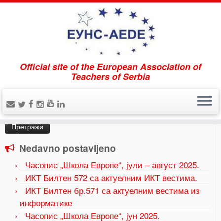
Official site of the European Association of
Home
»
poseta
Teachers of Serbia
Pretraži
Претрага
за:
Nedavno postavljeno
Часопис „Школа Европе“, јули – август 2025.
ИКТ Билтен 572 са актуелним ИКТ вестима.
ИКТ Билтен бр.571 са актуелним вестима из
информатике
Часопис „Школа Европе“, јун 2025.