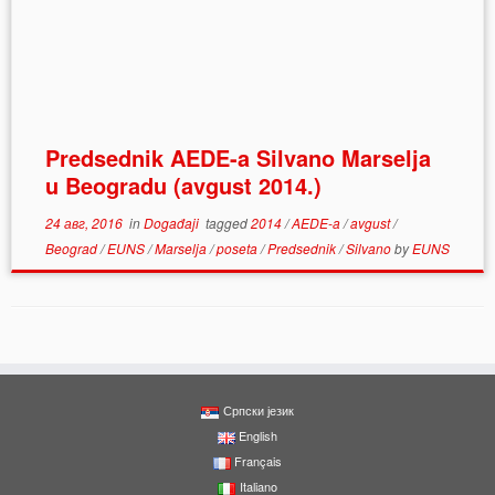
Predsednik AEDE-a Silvano Marselja
u Beogradu (avgust 2014.)
24 авг, 2016
in
Događaji
tagged
2014
/
AEDE-a
/
avgust
/
Beograd
/
EUNS
/
Marselja
/
poseta
/
Predsednik
/
Silvano
by
EUNS
Српски језик
English
Français
Italiano