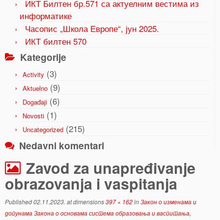
ИКТ Билтен бр.571 са актуелним вестима из
информатике
Часопис „Школа Европе“, јун 2025.
ИКТ билтен 570
Kategorije
(3)
Activity
(9)
Aktuelno
(6)
Događaji
(1)
Novosti
(215)
Uncategorized
Nedavni komentari
Zavod za unapređivanje
obrazovanja i vaspitanja
Published
02.11.2023.
at dimensions
397 × 162
in
Закон о изменама и
допунама Закона о основама система образовања и васпитања,