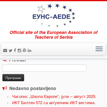
Official site of the European Association of
Home
»
Закон о изменама и допунама Закона о
Teachers of Serbia
основама система образовања и васпитања,
01.11.2023.
»
Zavod za unapređivanje obrazovanja i
vaspitanja
Pretraži
Претрага
за:
Nedavno postavljeno
Часопис „Школа Европе“, јули – август 2025.
ИКТ Билтен 572 са актуелним ИКТ вестима.